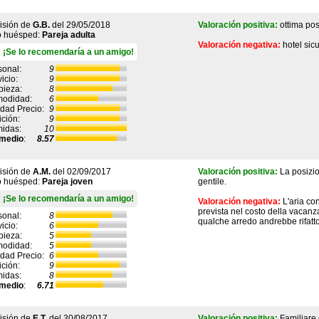
isión de
G.B.
del
29/05/2018
Valoración positiva:
ottima pos
o huésped:
Pareja adulta
Valoración negativa:
hotel sic
¡Se lo recomendaría a un amigo!
sonal:
9
icio:
9
pieza:
8
odidad:
6
idad Precio:
9
ición:
9
idas:
10
medio
:
8.57
isión de
A.M.
del
02/09/2017
Valoración positiva:
La posizio
o huésped:
Pareja joven
gentile.
¡Se lo recomendaría a un amigo!
Valoración negativa:
L'aria co
prevista nel costo della vacanz
sonal:
8
qualche arredo andrebbe rifatto
icio:
6
pieza:
5
odidad:
5
idad Precio:
6
ición:
9
idas:
8
medio
:
6.71
isión de
E.T.
del
30/08/2017
Valoración positiva:
Familiare 