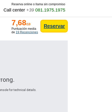
Reserva online o llama sin compromiso
Call center
+39
081.1975.1975
7,68
/10
Reservar
Puntuación media
de
19 Recenciones
rong.
nsole for technical details.