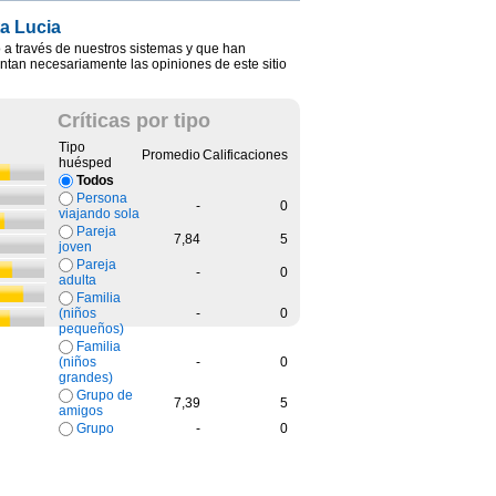
ta Lucia
 a través de nuestros sistemas y que han
entan necesariamente las opiniones de este sitio
Críticas por tipo
Tipo
Promedio
Calificaciones
huésped
Todos
Persona
-
0
viajando sola
Pareja
7,84
5
joven
Pareja
-
0
adulta
Familia
-
0
(niños
pequeños)
Familia
-
0
(niños
grandes)
Grupo de
7,39
5
amigos
Grupo
-
0