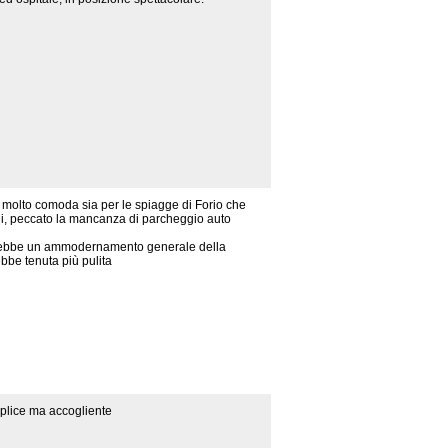
molto comoda sia per le spiagge di Forio che
edi, peccato la mancanza di parcheggio auto
ebbe un ammodernamento generale della
ebbe tenuta più pulita
plice ma accogliente