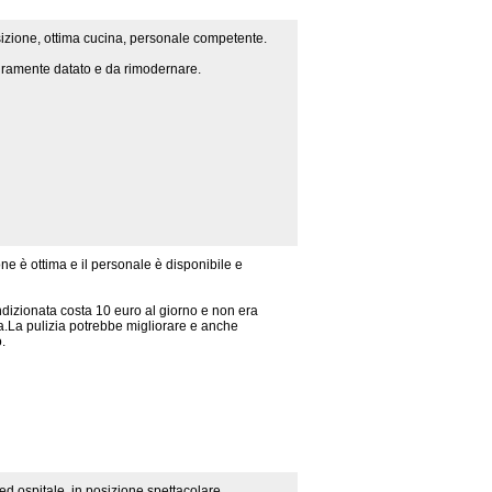
izione, ottima cucina, personale competente.
uramente datato e da rimodernare.
ne è ottima e il personale è disponibile e
ndizionata costa 10 euro al giorno e non era
a.La pulizia potrebbe migliorare e anche
.
ed ospitale, in posizione spettacolare.