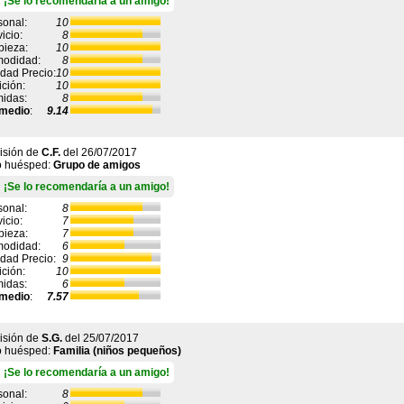
¡Se lo recomendaría a un amigo!
sonal:
10
icio:
8
pieza:
10
odidad:
8
idad Precio:
10
ición:
10
idas:
8
medio
:
9.14
isión de
C.F.
del
26/07/2017
o huésped:
Grupo de amigos
¡Se lo recomendaría a un amigo!
sonal:
8
icio:
7
pieza:
7
odidad:
6
idad Precio:
9
ición:
10
idas:
6
medio
:
7.57
isión de
S.G.
del
25/07/2017
o huésped:
Familia (niños pequeños)
¡Se lo recomendaría a un amigo!
sonal:
8