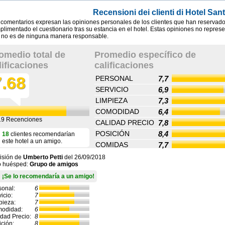
Recensioni dei clienti di Hotel San
 comentarios expresan las opiniones personales de los clientes que han reservado
limentado el cuestionario tras su estancia en el hotel. Estas opiniones no repres
 no es de ninguna manera responsable.
omedio total de
Promedio específico de
lificaciones
calificaciones
7.68
PERSONAL
7,7
SERVICIO
6,9
LIMPIEZA
7,3
COMODIDAD
6,4
19
Recenciones
CALIDAD PRECIO
7,8
POSICIÓN
8,4
18
clientes recomendarían
este hotel a un amigo.
COMIDAS
7,7
isión de
Umberto Petti
del
26/09/2018
o huésped:
Grupo de amigos
¡Se lo recomendaría a un amigo!
sonal:
6
icio:
7
pieza:
7
odidad:
6
idad Precio:
8
ición:
8