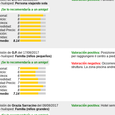
o huésped:
Persona viajando sola
¡Se lo recomendaría a un amigo!
sonal:
9
icio:
8
pieza:
8
odidad:
8
idad Precio:
8
ición:
8
idas:
8
medio
:
8.14
isión de
G.P.
del
17/08/2017
Valoración positiva:
Posizione 
o huésped:
Familia (niños pequeños)
per raggiungere il centro a pi
¡Se lo recomendaría a un amigo!
Valoración negativa:
Occorrer
struttura. La zona piscina andr
sonal:
7
icio:
6
pieza:
6
odidad:
7
idad Precio:
7
ición:
9
idas:
8
medio
:
7.14
isión de
Grazia Sarracino
del
08/08/2017
Valoración positiva:
Hotel sem
o huésped:
Familia (niños grandes)