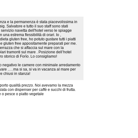
nza e la permanenza è stata piacevolissima in
ig. Salvatore e tutto il suo staff sono stati
Il servizio navetta dell'hotel verso le spiagge
una estrema flessibilità di orari. Io ,
ta gluten free, ho potuto gustare tutti i piatti
ne gluten free appositamente preparati per me.
errazza che si affaccia sul mare con la
olari tramonti sul mare . Posizione dell’hotel
 storico di Forìo. Lo consigliamo!
 negativo le camere con minimale arredamento
vare ..…ma si sa, si va in vacanza al mare per
e chiusi in stanza!
porto qualità prezzo. Noi avevamo la mezza
ata con dispenser per caffè e succhi di frutta.
 o pesce o piatto vegetale