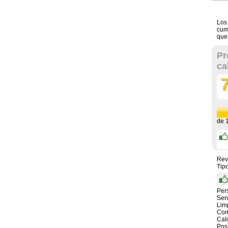
Los
cump
que
Pr
ca
de
Rev
Tip
Per
Serv
Lim
Com
Cal
Pos