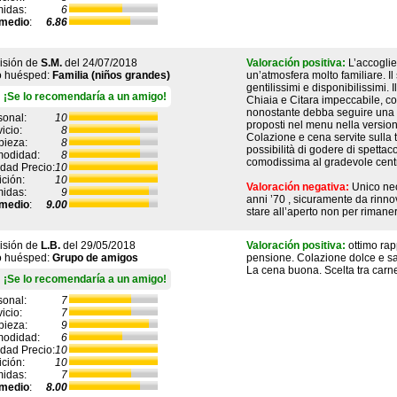
idas:
6
medio
:
6.86
isión de
S.M.
del
24/07/2018
Valoración positiva:
L’accoglie
o huésped:
Familia (niños grandes)
un’atmosfera molto familiare. Il s
gentilissimi e disponibilissimi. 
¡Se lo recomendaría a un amigo!
Chiaia e Citara impeccabile, con 
nonostante debba seguire una die
sonal:
10
proposti nel menu nella versio
icio:
8
Colazione e cena servite sulla t
pieza:
8
possibilità di godere di spettac
odidad:
8
comodissima al gradevole centro
idad Precio:
10
ición:
10
Valoración negativa:
Unico neo
idas:
9
anni ’70 , sicuramente da rinno
medio
:
9.00
stare all’aperto non per rimaner
isión de
L.B.
del
29/05/2018
Valoración positiva:
ottimo rap
o huésped:
Grupo de amigos
pensione. Colazione dolce e sal
La cena buona. Scelta tra carne
¡Se lo recomendaría a un amigo!
sonal:
7
icio:
7
pieza:
9
odidad:
6
idad Precio:
10
ición:
10
idas:
7
medio
:
8.00